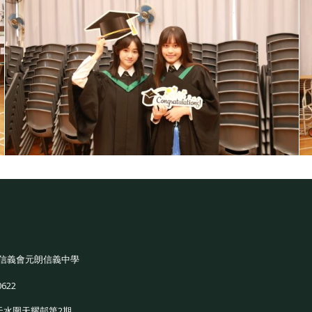
信義會元朗信義中學
0622
天水圍天耀邨第2期