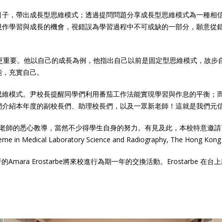
引子，帶出成長型思維模式；透過提問問題分享成長型思維模式為一種相
視作學習與成長的機會，視錯誤為學習過程中不可或缺的一部分，願意從
式更重要。他以自己的成長為例，他指出自己以前是固定型思維模式，故步
能，充實自己。
思維模式。尹校長提醒同學們利用番茄工作法能實現學習與作息的平衡；
們介紹本年度的副校長們、助理校長們，以及一眾新老師！這就是我們元
教導，當然不少得學生自身的努力。有見及此，本校特意邀請了陳倬緯同學（Bachelor
me in Medical Laboratory Science and Radiography, The Ho
來自西班牙的Amara Erostarbe將來校進行為期一年的交換活動。Erost