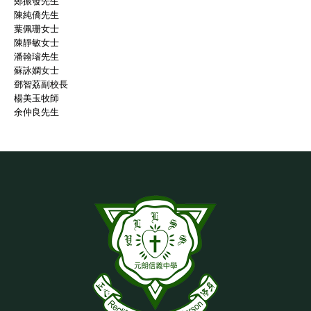
鄭振發先生
陳純僑先生
葉佩珊女士
陳靜敏女士
潘翰璿先生
蘇詠嫻女士
鄧智荔副校長
楊美玉牧師
余仲良先生