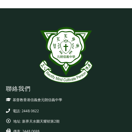
Please wait while flipbook is
DearFlip: Loading PDF 25% ...
loading. For more related info,
FAQs and issues please refer
to
DearFlip WordPress
Flipbook Plugin Help
documentation.
聯絡我們
基督教香港信義會元朗信義中學
電話: 2448 0622
地址:
新界天水圍天耀邨第2期
傳真:
2448 0698