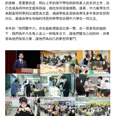
的策略，更重要的是，明白上帝的保守帶領與師長家人的支持之外，自
己也成為同伴的支援與祝福，彼此扶持迎接挑戰。接着，中六級學生代
表顏嘉琪同學則以感恩為主題，感謝學校及老師為學生多年來的安排與
付出。最後由學生領袖利沛恩同學帶領全體中六學生一同立志。
本年的『快閃暖中六』亦在啟航禮後送出第一擊。在一眾家長的協助
下，我們為中六生每人送上一杯熱朱古力，讓他們暖在心頭的外，亦希
望為他們加添力量，讓他們為自己的夢想而奮鬥。