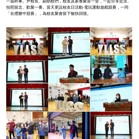
一屆幹事。尹校長、副助校們，校友及家眷聚首一堂，一起分享近況、
拍照留念、歡聚一番。當天更設校友日活動-電玩運動遊戲競賽，一同
「在禮樂中競賽」，為校友聚會留下愉快回憶。