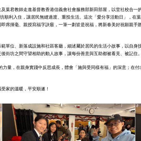
生及葉君教師走進基督教香港信義會社會服務部新田部屋，以堂社校合一
戶街坊順利入住，讓居民無縫過渡、重投生活。這次「愛分享活動日」，在
場即席揮毫、親授寫福字訣竅，一筆一劃皆是祝福，將新春美好祝願親手
示範單位、新落成設施和社區客廳，細述屬於居民的生活小故事，以自身
災後街坊之間守望相助的動人故事，讓每份善意與互助都被看見、被記住
情的力量，在親身實踐中反思成長，體會「施與受同樣有福」的深意；在付
感受家的溫暖，平安順遂！