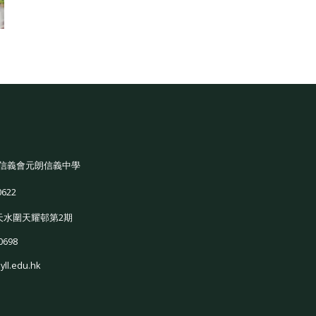
信義會元朗信義中學
0622
天水圍天耀邨第2期
0698
yll.edu.hk