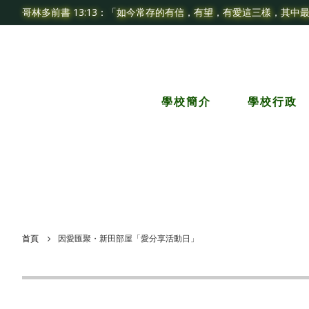
哥林多前書 13:13：「如今常存的有信，有望，有愛這三樣，其中
學校簡介
學校行政
首頁
因愛匯聚・新田部屋「愛分享活動日」