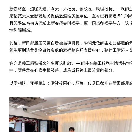
新春將至，溫暖先達。今天，尹校長、副校長、助理校長、一眾師
宏福苑大火受影響居民提供過渡性房屋單位，至今已有超過 50 
長與學生為街坊們送上新春揮春與福字，更一同拓印福字斗方，現
情和歸屬感。
其後，新田部屋居民更自發擔當導賞員，帶領元信師生走訪部屋的
師生更到訪曾是物資收集處的宏福苑住戶支援中心，聽社工講述火
這亦是義工服務帶來的生涯規劃啟迪— 師生在義工服務中體悟共
中，讓善意在心底生根發芽，成為成長路上最珍貴的養分。
以愛相扶，守望相助；堂社校同心，願每一位居民都能在新田部屋