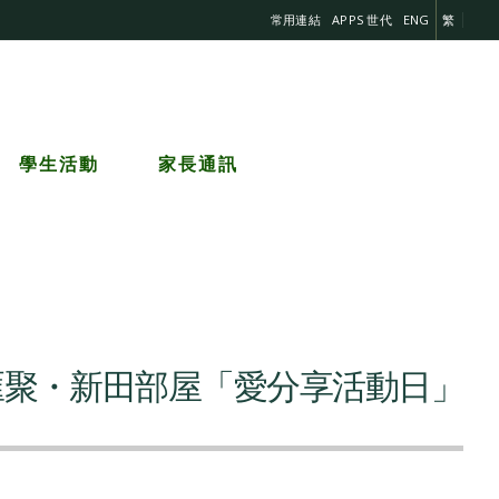
常用連結
APPS 世代
ENG
繁
學生活動
家長通訊
匯聚・新田部屋「愛分享活動日」