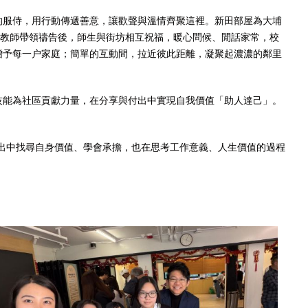
的服侍，用行動傳遞善意，讓歡聲與溫情齊聚這裡。新田部屋為大埔
葉教師帶領禱告後，師生與街坊相互祝福，暖心問候、閒話家常，校
贈予每一户家庭；簡單的互動間，拉近彼此距離，凝聚起濃濃的鄰里
技能為社區貢獻力量，在分享與付出中實現自我價值「助人達己」。
。
出中找尋自身價值、學會承擔，也在思考工作意義、人生價值的過程