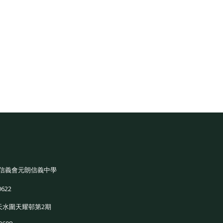
信義會元朗信義中學
0622
天水圍天耀邨第2期