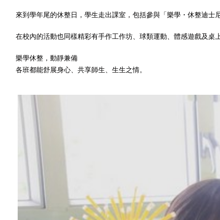
來到學年尾的休整日，學生走出課室，包括參與「樂學・休整迪士尼
在校內的活動也同樣精彩有手作工作坊、球類運動、體感遊戲及桌
樂學休整，動靜兼備
各班都能舒展身心、共享師生、生生之情。