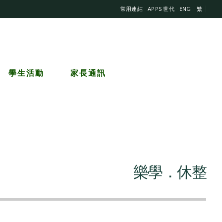
常用連結
APPS 世代
ENG
繁
學生活動
家長通訊
樂學．休整