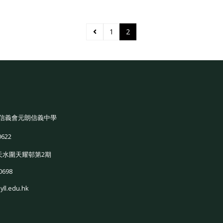
1
2
信義會元朗信義中學
0622
天水圍天耀邨第2期
0698
yll.edu.hk