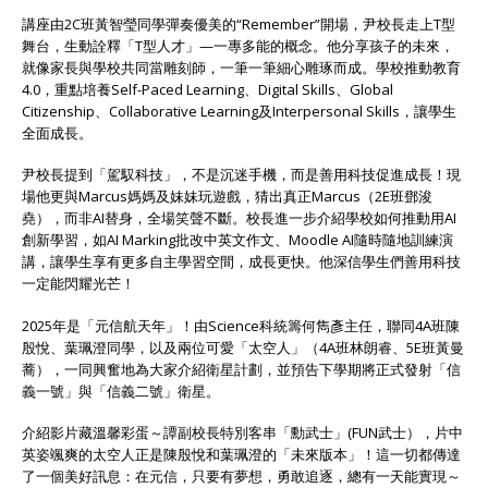
講座由2C班黃智瑩同學彈奏優美的“Remember”開場，尹校長走上T型
舞台，生動詮釋「T型人才」—一專多能的概念。他分享孩子的未來，
就像家長與學校共同當雕刻師，一筆一筆細心雕琢而成。學校推動教育
4.0，重點培養Self-Paced Learning、Digital Skills、Global
Citizenship、Collaborative Learning及Interpersonal Skills，讓學生
全面成長。
尹校長提到「駕馭科技」，不是沉迷手機，而是善用科技促進成長！現
場他更與Marcus媽媽及妹妹玩遊戲，猜出真正Marcus（2E班鄧浚
堯），而非AI替身，全場笑聲不斷。校長進一步介紹學校如何推動用AI
創新學習，如AI Marking批改中英文作文、Moodle AI隨時隨地訓練演
講，讓學生享有更多自主學習空間，成長更快。他深信學生們善用科技
一定能閃耀光芒！
2025年是「元信航天年」！由Science科統籌何雋彥主任，聯同4A班陳
殷悅、葉珮澄同學，以及兩位可愛「太空人」（4A班林朗睿、5E班黃曼
蕎），一同興奮地為大家介紹衛星計劃，並預告下學期將正式發射「信
義一號」與「信義二號」衛星。
介紹影片藏溫馨彩蛋～譚副校長特別客串「勳武士」(FUN武士），片中
英姿颯爽的太空人正是陳殷悅和葉珮澄的「未來版本」！這一切都傳達
了一個美好訊息：在元信，只要有夢想，勇敢追逐，總有一天能實現～