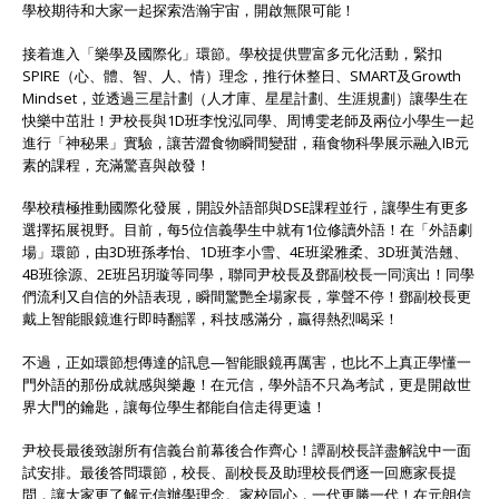
學校期待和大家一起探索浩瀚宇宙，開啟無限可能！
接着進入「樂學及國際化」環節。學校提供豐富多元化活動，緊扣
SPIRE（心、體、智、人、情）理念，推行休整日、SMART及Growth
Mindset，並透過三星計劃（人才庫、星星計劃、生涯規劃）讓學生在
快樂中茁壯！尹校長與1D班李悅泓同學、周博雯老師及兩位小學生一起
進行「神秘果」實驗，讓苦澀食物瞬間變甜，藉食物科學展示融入IB元
素的課程，充滿驚喜與啟發！
學校積極推動國際化發展，開設外語部與DSE課程並行，讓學生有更多
選擇拓展視野。目前，每5位信義學生中就有1位修讀外語！在「外語劇
場」環節，由3D班孫孝怡、1D班李小雪、4E班梁雅柔、3D班黃浩翹、
4B班徐源、2E班呂玥璇等同學，聯同尹校長及鄧副校長一同演出！同學
們流利又自信的外語表現，瞬間驚艷全場家長，掌聲不停！鄧副校長更
戴上智能眼鏡進行即時翻譯，科技感滿分，贏得熱烈喝采！
不過，正如環節想傳達的訊息—智能眼鏡再厲害，也比不上真正學懂一
門外語的那份成就感與樂趣！在元信，學外語不只為考試，更是開啟世
界大門的鑰匙，讓每位學生都能自信走得更遠！
尹校長最後致謝所有信義台前幕後合作齊心！譚副校長詳盡解說中一面
試安排。最後答問環節，校長、副校長及助理校長們逐一回應家長提
問，讓大家更了解元信辦學理念。家校同心，一代更勝一代！在元朗信