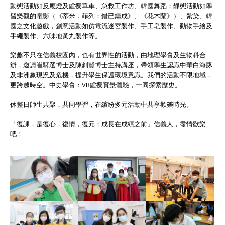
動態活動如反應燈及虛擬單車、急救工作坊、韓國舞蹈；靜態活動如學
習樂觀的電影（《蒂米．菲列：錯已鑄成》、《花木蘭》）、紮染、韓
國之文化遊戲，創意活動如仿電流迷宮製作、手工皂製作、動物手繪及
手繩製作、六味地黃丸製作等。
樂趣不只在信義校園內，也有世界性的活動，由地理學會及生物科合
辦，邀請崔驛選博士及陳釗賢博士主持講座，帶領學生認識中華白海豚
及非洲象現況及危機，提升學生保護環境意識。我們的活動不限地域，
更跨越時空。中史學會：VR虛擬實景體驗，一同探索歷史。
休整日師生共聚，共同學習，在繽紛多元活動中共享歡樂時光。
「復課，是復心，復情，復元；成長在成績之前」信義人，盡情歡樂
吧！