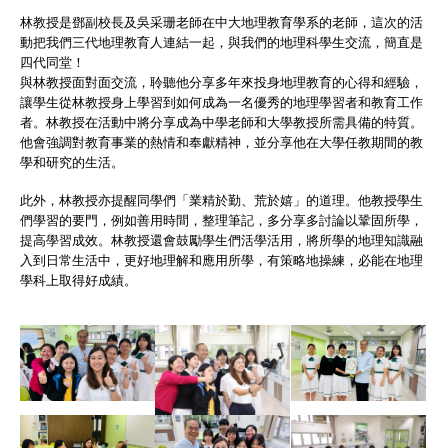
林教授是鄧副校長及吳采珊老師在中大地理教育學系的老師，這次的活
動把我們三代地理教育人連結一起，與我們的地理科學生交流，簡直是
四代同堂！
與林教授面對面交流，聆聽他分享多年來投身地理教育的心得和經驗，
讓學生從林教授身上學習到如何成為一名優秀的地理學習者和教育工作
者。林教授在活動中將分享成為中學老師和大學教授所需具備的特質。
他會強調對教育事業的熱情和奉獻精神，並分享他在大學任教期間的教
學和研究的生活。
此外，林教授亦提醒同學們「業精於勤、荒於嬉」的道理。他教授學生
們學習的要門，例如善用時間，整理筆記，多分享多討論以鞏固所學，
提高學習成效。林教授還會鼓勵學生們活學活用，將所學的地理知識融
入到日常生活中，更好地理解和應用所學，有策略地操練，必能在地理
學科上取得好成績。