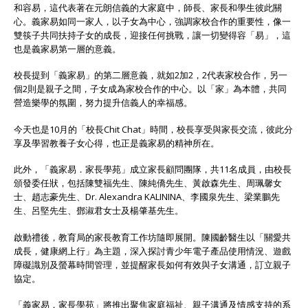
和容易，這代表著在元朗信義的大家庭中，師長、家長和學生彼此關
心。義家易如同一家人，以子女為中心，強調家校合作的重要性，像一
雙筷子共同扶持子女的成長，迎接任何挑戰，讓一切變得容「易」，這
也是義家易第一層的意義。
校長提到「義家易」的第二層意義，就如2加2，2代表家校合作，另一
個2則是親子之間，子女成為家校合作的中心。以「家」為本體，共同
營造樂學的氛圍，努力提升信義人的幸福感。
今天也是10月的「校長Chit Chat」時間，校長享受與家長交流，彼此分
享及學習教養子女心得，也正是義家易的精神所在。
此外，「義家易．家長學苑」成立家長顧問團隊，共11名成員，由校長
頒發委任狀，包括陳雙福先生、陳純僑先生、黃啟森先生、周珮馨女
士、趙志豪先生、Dr. Alexandra KALININA、李國泉先生、梁業鵬先
生、呂堅先生、鄧淑君女士及楊肇基先生。
啟動禮後，教育局的家長教育工作坊隨即展開。陳國齡醫生以「關愛共
成長，健康網上行」為主題，深入探討青少年電子產品使用情況、遊戲
障礙識別及螢幕時間管理，並提醒家長如何有效與子女溝通，訂立親子
協定。
「義家易．家長學苑」將推出聚焦家庭福祉、親子溝通及情感支持的系