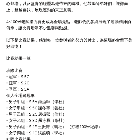
心栽培，以及籃青的經歷為他帶來的轉機。他鼓勵師弟妹們：迎難而
上，超越自我，展現運動的真正意義。
4×100米老師接力賽更成為全場亮點，老師們的參與展現了運動精神的
傳承，讓比賽增添不少溫馨與動感。
以下是比賽結果，感謝每一位參與者的努力與付出，為這場盛會留下美
好回憶！
比賽結果一覽
班際比賽
• 冠軍：S.5C
• 亞軍：S.2C
• 季軍：S.5A
個人全場總冠軍
• 男子甲組：S.5A 鍾溢暉（學社）
• 女子甲組：S.5C 謝冬寧（義社）
• 男子乙組：S.2C 唐振熙（信社）
• 女子乙組：S.3D 羅泳棋（學社）
• 男子丙組：S.1E 王振軒（義社） （打破100米紀錄）
• 女子丙組：S.1E 張懿萌（學社）
社際比賽結果