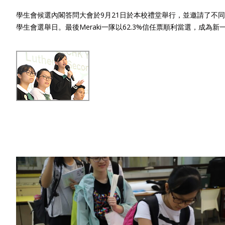
學生會候選內閣答問大會於9月21日於本校禮堂舉行，並邀請了不同
學生會選舉日。最後Meraki一隊以62.3%信任票順利當選，成