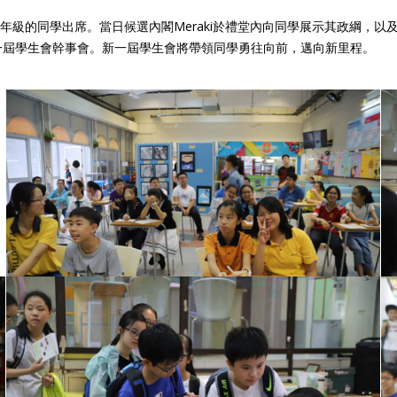
年級的同學出席。當日候選內閣Meraki於禮堂內向同學展示其政綱，以
為新一屆學生會幹事會。新一屆學生會將帶領同學勇往向前，邁向新里程。