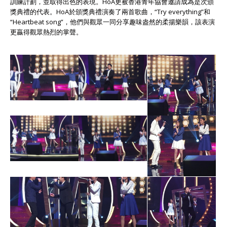
訓練計劃，並取得出色的表現。HoA更被香港青年協會邀請成為是次頒
獎典禮的代表。HoA於頒獎典禮演奏了兩首歌曲，“Try everything”和
“Heartbeat song”，他們與觀眾一同分享趣味盎然的柔揚樂韻，該表演
更贏得觀眾熱烈的掌聲。