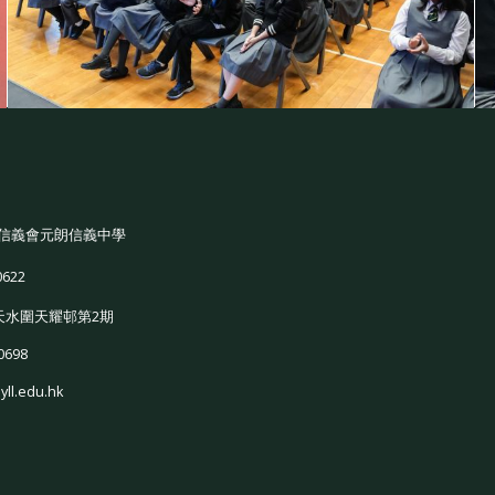
信義會元朗信義中學
0622
天水圍天耀邨第2期
0698
yll.edu.hk