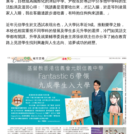
展等，目標成為國際化的津貼中學。尹校長於專訪中分享他中學時的生
活點滴及溫習心得：「我讀書是需要唸出來，才記入腦，於是等到凌晨
家人入睡，我在客廳邊踱步邊唸書，有時抱住狗狗來讀書。」
近年元信學生於文憑試表現出色，入大學比率近9成。推動樂學之餘，
本校也相當重視不同學科的發展及學生多元升學的選擇，冷門如英語文
學都有開課。升學及就業輔導委員會主席張依琪主任亦分享了她在教育
路上見證學生找到興趣與人生志向、追夢成功的經歷。