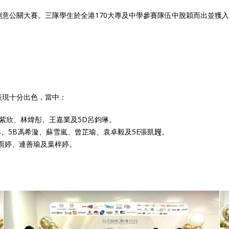
意公關大賽。三隊學生於全港170大專及中學參賽隊伍中脫穎而出並獲入
。
表現十分出色，當中：
陳紫欣、林煒彤、王嘉業及5D呂鈞琳。
琳、5B馮希漩、蘇雪嵐、曾芷瑜、袁卓毅及5E張凱𨯗。
練雨婷、連善瑜及葉梓婷。