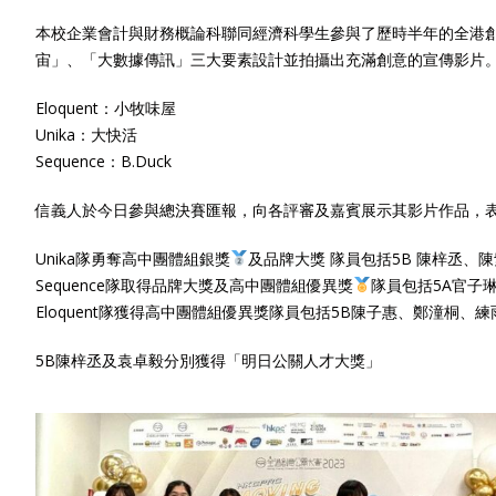
本校企業會計與財務概論科聯同經濟科學生參與了歷時半年的全港創
宙」、「大數據傳訊」三大要素設計並拍攝出充滿創意的宣傳影片
Eloquent：小牧味屋
Unika：大快活
Sequence：B.Duck
信義人於今日參與總決賽匯報，向各評審及嘉賓展示其影片作品，
Unika隊勇奪高中團體組銀獎
及品牌大獎 隊員包括5B 陳梓丞、
Sequence隊取得品牌大獎及高中團體組優異獎
隊員包括5A官子
Eloquent隊獲得高中團體組優異獎隊員包括5B陳子惠、鄭潼桐、
5B陳梓丞及袁卓毅分別獲得「明日公關人才大獎」