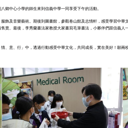
到八鄉中心小學的師生來到信義中學一同享受下午的活動。
、服飾及音樂藝術。期後到圖書館，參觀卷山館及志情軒，感受學習中華
箱售賣。最後，李秀蘭書法家教授大家書寫毛筆書法，小夥伴們跟信義人
、情、意、行」中，透過行動感受中華文化，共同成長，實在美好！願兩