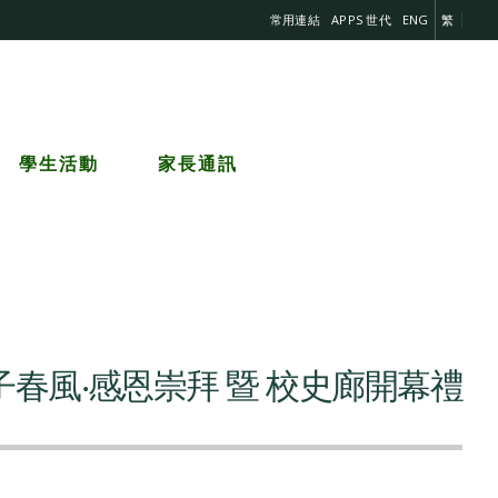
常用連結
APPS 世代
ENG
繁
學生活動
家長通訊
子春風‧感恩崇拜 暨 校史廊開幕禮