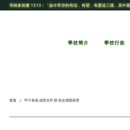
哥林多前書 13:13：「如今常存的有信，有望，有愛這三樣，其中
學校簡介
學校行政
首頁
甲子春風‧感恩崇拜 暨 校史廊開幕禮