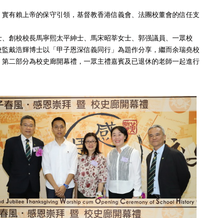
，實有賴上帝的保守引領，基督教香港信義會、法團校董會的信任支
博士、創校校長馬寧熙太平紳士、馬宋昭莘女士、郭强議員、一眾校
校監戴浩輝博士以「甲子恩深信義同行」為題作分享，繼而余瑞堯校
。第二部分為校史廊開幕禮，一眾主禮嘉賓及已退休的老師一起進行