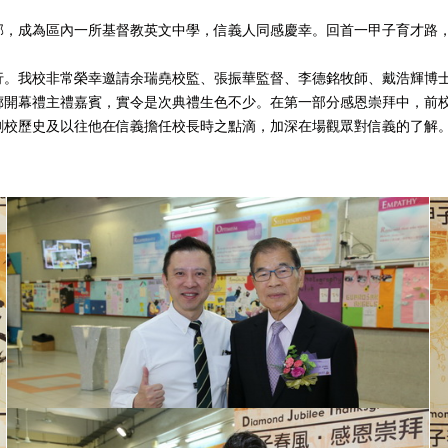
邨，成為區內一所基督教英文中學，信義人同感慶幸。回首一甲子育才路
利舉行。我校非常榮幸邀請余瑞堯校監、張振華監督、李德銘牧師、戴浩輝
廊開幕禮主禮嘉賓，實令是次典禮生色不少。在第一部分感恩崇拜中，前
創校歷史及以往他在信義擔任校長時之點滴，加深在場觀眾對信義的了解