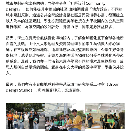
城市規劃研究出身的她，向學生分享「社區設計Community
Design」，如何能提升幸福感的社區, 並強調透過「地方營造」不同的
城巿規劃原則、透過公共空間設計凝聚社區居民及滋養心靈，從而建立
以人為本的社區規劃。學生亦跟隨伍美琴教授在大學校園內的公共空間
進行考察，為該空間的設計評分，身體力行，同學定必獲益良多。
當天，學生在賽馬會氣候變化博物館內，了解全球暖化底下全球各地所
面臨的挑戰。由中文大學地理及資源管理學系的學生為信義人細心講
解，在常設展館如極地廊、衛星遙感及環境監測展館內，令學生好像身
處極地，感受到北極熊、企鵝及海豹等瀕危物種如何受全球暖化所帶來
的威脅。及後，我們亦一同沿着未圓湖學習不同的樹木及生物品種，反
思人類與自然環境的關係。置身在中文大學的美景中學習，學生份外投
入。
最後，我們亦有幸參觀地球科學學系及城市研究學系工作室（Urban
Design Studio），與教授聊聊天，認識更多。